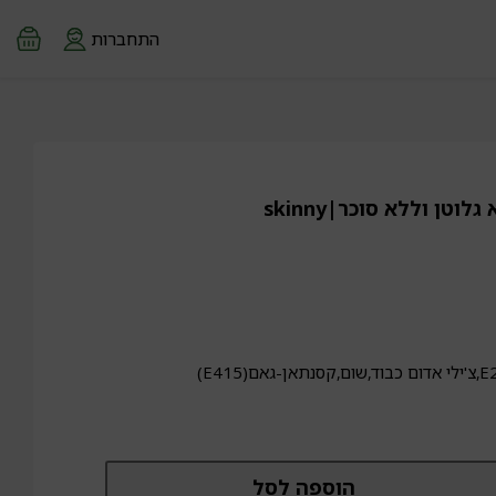
התחברות
רוטב צ'ילי מתוק ללא גלוטן וללא סוכר|skinny
מות
הוספה לסל
ל