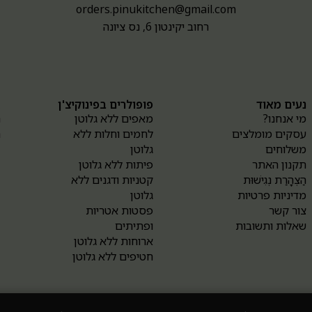
orders.pinukitchen@gmail.com
רחוב יקינטון 6, נס ציונה
נעים מאוד
פופולרים בפינוקיצ'ן
א
מי אנחנו?
מאפים ללא גלוטן
ה
עסקים מומלצים
לחמים וחלות ללא
ה
משלוחים
גלוטן
תקנון האתר
פיתות ללא גלוטן
הַצְהָרַת נְגִישׁוּת
קטניות ודגנים ללא
מדיניות פרטיות
גלוטן
צור קשר
פסטות אטריות
שאלות ותשובות
ופתיתים
ארוחות ללא גלוטן
חטיפים ללא גלוטן