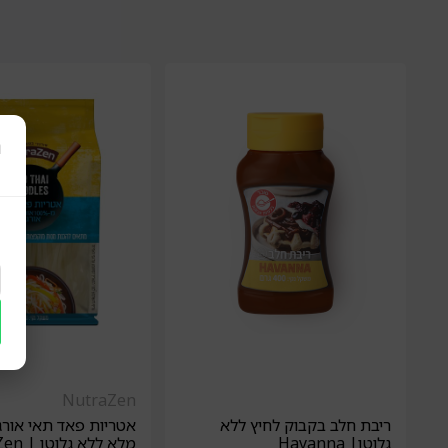
ר
NutraZen
ריבת חלב בקבוק לחיץ ללא
אטריות פאד תאי אורגנ
גלוטן| Havanna
מלא ללא גלוטן | NutraZen