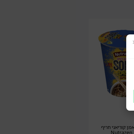
ן קוריאני חריף
N