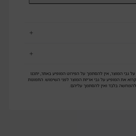
טב
ילי
תוק
לא
וטן
לא
סוכר|skinny
past
על גבי המוצר, אין להסתמך על הפירוט המופיע באתר, יתכנו
קרוא את המופיע על גבי אריזת המוצר לפני השימוש. התמונות
 להמחשה בלבד ואין להסתמך עליהם.