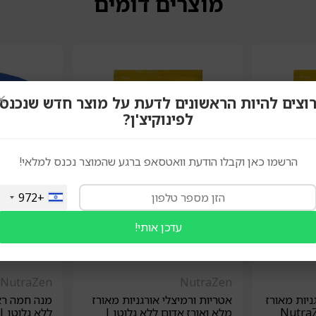
מוצרים דומים
×
וצים להיות הראשונים לדעת על מוצר חדש שנכנס
לפינוקיצ'ן?
הרשמו כאן וקבלו הודעת וואטסאפ ברגע שהמוצר נכנס למלאי!
+972
עדכן אותי!
NutraZen
NutraZen
יות מאורז
אטריות ורמיצלי אורגניות מאורז
מנה חמה ראמ
מלא ואורז אדום ללא גלוטן |
ללא גלוטן | utrazen