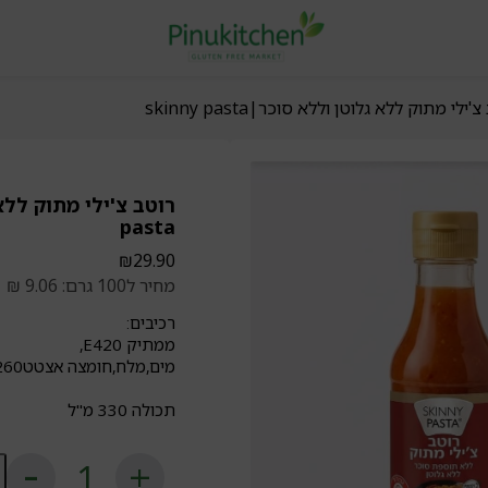
ילי מתוק ללא גלוטן וללא סוכר|skinny pasta
pasta
₪
29.90
מחיר ל100 גרם: 9.06 ₪
רכיבים:
ממתיק E420,
מים,מלח,חומצה אצטטE260,צ'ילי אדום כבוד,שום,קסנתאן-גאם(E415)
תכולה 330 מ"ל
כ
ש