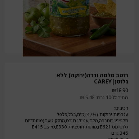
רוטב סלסה ורדה(ירוקה) ללא
גלוטן|CAREY
₪
18.90
מחיר ל100 גרם: 5.48 ₪
רכיבים:
עגבניות ירוקות (47%),מים,בצל,פלפל
חלפיניו,כוסברה,מלח,עמילן תירס,מחזק טעם(מונוסדיום
גלוטומט E621),מווסת חומציות E330,מייצב E415
345 גרם