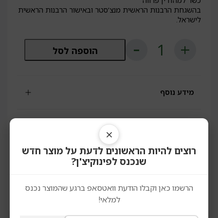
כשר למהדרין פרווה
בהשגחת הרבנות הראשית מנצ'סטר ובאישור הרבנות הראשית
לישראל.
כמות
הוספה לסל
של
רוטב
לפסטה
בזיליקום
ללא
מידע נוסף
גלוטן
|
Barilla
משלוחים והחזרות
×
רוצים להיות הראשונים לדעת על מוצר חדש
הנתונים המדויקים מופיעים על גבי המוצר, אין להסתמך על
שנכנס לפינוקיצ'ן?
הפירוט המופיע באתר, יתכנו טעויות או אי התאמות, יש לקרוא את
המופיע על גבי אריזת המוצר לפני השימוש. התמונות והתאריכים
המופיעים הינם להמחשה בלבד ואין להסתמך עליהם.
הרשמו כאן וקבלו הודעת וואטסאפ ברגע שהמוצר נכנס
למלאי!