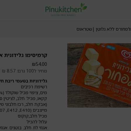
אלפחורס ללא גלוטן |שטראוס
קרמיסימו גלידונית 
₪
54.00
מחיר ל100 גרם: 8.57 ₪
גלידוניות בטעמי ריבת חל
רשימת רכיבים
קקאו, מכיל: חלב, לציטין סו
מייצבים (E407 ,E412 ,E410), חומרי טעם וריח, צבע מאכל טבעי (בטא קרוטן).
מכיל חלב,קוקוס
עלול להכיל
אגוזי לוז. חלב. בוטנים. אגו