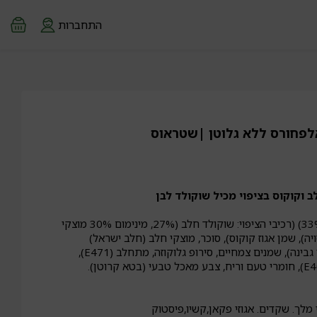
התחברות
אלפחורס ללא גלוטן |שטראוס
ב וקוקוס בציפוי מכיל שוקולד לבן
מים, ציפוי מכיל שוקולד (33%) (רכיבי הציפוי: שוקולד חלב (27%, מינימום 30% מוצקי
יה), שמן אגוז קוקוס), סוכר, מוצקי חלב (חלב ישראל)
(אבקת חלב, רכז חלבוני מי גבינה), שמנים צמחיים, סירופ גלוקוזה, מתחלב (E471),
זי מלך. שקדים. אגוזי פקאן,קשיו,פיסטוק