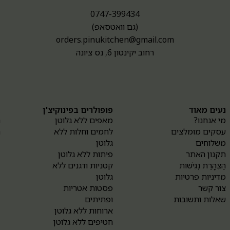
0747-399434
(גם וואטסאפ)
orders.pinukitchen@gmail.com
רחוב יקינטון 6, נס ציונה
נעים מאוד
פופולרים בפינוקיצ'ן
א
מי אנחנו?
מאפים ללא גלוטן
ה
עסקים מומלצים
לחמים וחלות ללא
ה
משלוחים
גלוטן
תקנון האתר
פיתות ללא גלוטן
הַצְהָרַת נְגִישׁוּת
קטניות ודגנים ללא
מדיניות פרטיות
גלוטן
צור קשר
פסטות אטריות
שאלות ותשובות
ופתיתים
ארוחות ללא גלוטן
חטיפים ללא גלוטן