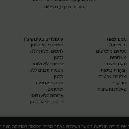
רחוב יקינטון 6, נס ציונה
נעים מאוד
פופולרים בפינוקיצ'ן
א
מי אנחנו?
מאפים ללא גלוטן
ה
עסקים מומלצים
לחמים וחלות ללא
ה
משלוחים
גלוטן
תקנון האתר
פיתות ללא גלוטן
הַצְהָרַת נְגִישׁוּת
קטניות ודגנים ללא
מדיניות פרטיות
גלוטן
צור קשר
פסטות אטריות
שאלות ותשובות
ופתיתים
ארוחות ללא גלוטן
חטיפים ללא גלוטן
כל הזכויות שמורות © 2024