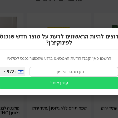
×
וצים להיות הראשונים לדעת על מוצר חדש שנכנס
לפינוקיצ'ן?
הרשמו כאן וקבלו הודעת וואטסאפ ברגע שהמוצר נכנס למלאי!
+972
עדכן אותי!
עתיד ירוק
קמח תירס ללא גלוטן|עתיד ירוק
פולנטה לבנ
גלוטן|MOLINO