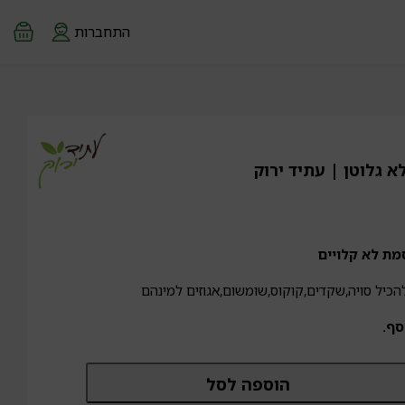
התחברות
 גלוטן | עתיד ירוק
הכיל סויה,שקדים,קוקוס,שומשום,אגוזים למינהם
סף.
מות
הוספה לסל
ל
מח