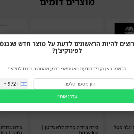
מוצרים דומים
×
וצים להיות הראשונים לדעת על מוצר חדש שנכנס
לפינוקיצ'ן?
הרשמו כאן וקבלו הודעת וואטסאפ ברגע שהמוצר נכנס למלאי!
+972
עדכן אותי!
ינג'ר פטל
בירה ברודוג פחית ללא גלוטן |
בירה ברודו
brewdog
גלוטן | brewdog