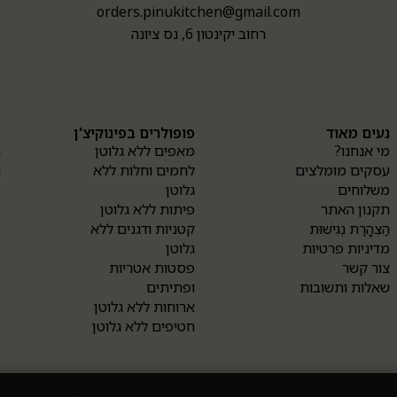
orders.pinukitchen@gmail.com
רחוב יקינטון 6, נס ציונה
נעים מאוד
פופולרים בפינוקיצ'ן
א
מי אנחנו?
מאפים ללא גלוטן
ה
עסקים מומלצים
לחמים וחלות ללא
ה
משלוחים
גלוטן
תקנון האתר
פיתות ללא גלוטן
הַצְהָרַת נְגִישׁוּת
קטניות ודגנים ללא
מדיניות פרטיות
גלוטן
צור קשר
פסטות אטריות
שאלות ותשובות
ופתיתים
ארוחות ללא גלוטן
חטיפים ללא גלוטן