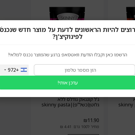
×
וצים להיות הראשונים לדעת על מוצר חדש שנכנס
לפינוקיצ'ן?
הרשמו כאן וקבלו הודעת וואטסאפ ברגע שהמוצר נכנס למלאי!
+972
עדכן אותי!
ג'ל קונגאק נודלס ללא
גלוטן(כשל"פ)|skinny pasta
₪
11.90
מחיר ל100 גרם: 4.41 ₪