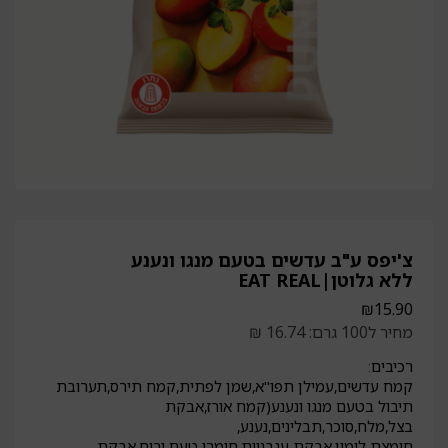
צ'יפס ע"ב עדשים בטעם מנגו ונענע
ללא גלוטן|EAT REAL
₪
15.90
מחיר ל100 גרם: 16.74 ₪
רכיבים:
קמח עדשים,עמילן תפו"א,שמן לפתית,קמח תירס,תערובת
תיבול בטעם מנגו ונענע(קמח אורז,אבקת
בצל,מלח,סוכר,תבלינים,נענע,
חומצת לימון,אבקת עגבניות,חומרי טעם וריח,אבקת