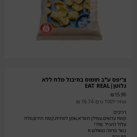
צ'יפס ע"ב חומוס בתיבול מלח ללא
גלוטן|EAT REAL
₪
15.90
מחיר ל100 גרם: 16.74 ₪
רכיבים:
קמח עדשים,עמילן תפו"א,שמן לפתית,קמח תירס,מלח
עלול להכיל :סלרי
כשר פרווה משולש K
95 גרם