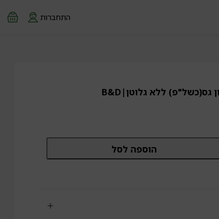
התחברות
 גס(כשל"פ) ללא גלוטן|B&D
מות
הוספה לסל
ל
פוי
יף
יך
ון
(כשל"פ)
לא
וטן|B&D