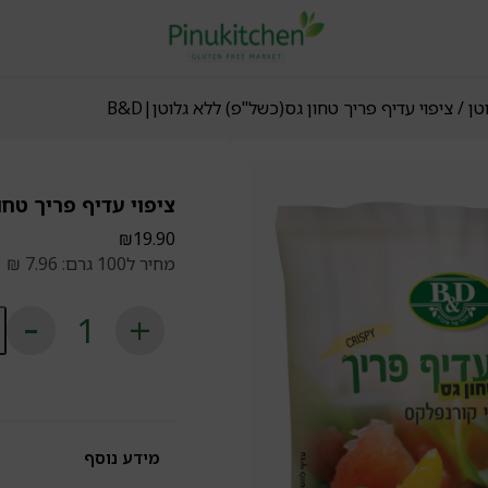
טן
/ ציפוי עדיף פריך טחון גס(כשל"פ) ללא גלוטן|B&D
ציפוי עדיף פריך טחון
₪
19.90
מחיר ל100 גרם: 7.96 ₪
כ
ש
צי
עד
פר
טח
גס
ל
מידע נוסף
גל