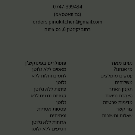
0747-399434
(גם וואטסאפ)
orders.pinukitchen@gmail.com
רחוב יקינטון 6, נס ציונה
נעים מאוד
פופולרים בפינוקיצ'ן
א
מי אנחנו?
מאפים ללא גלוטן
ה
עסקים מומלצים
לחמים וחלות ללא
ה
משלוחים
גלוטן
תקנון האתר
פיתות ללא גלוטן
הַצְהָרַת נְגִישׁוּת
קטניות ודגנים ללא
מדיניות פרטיות
גלוטן
צור קשר
פסטות אטריות
שאלות ותשובות
ופתיתים
ארוחות ללא גלוטן
חטיפים ללא גלוטן