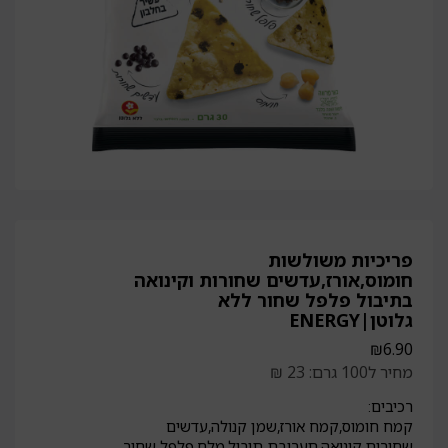
פריכיות משולשות
חומוס,אורז,עדשים שחורות וקינואה
בתיבול פלפל שחור ללא
גלוטן|ENERGY
₪
6.90
מחיר ל100 גרם: 23 ₪
רכיבים:
קמח חומוס,קמח אורז,שמן קנולה,עדשים
שחורות,קינואה,תערובת תיבול,מלח,פלפל שחור