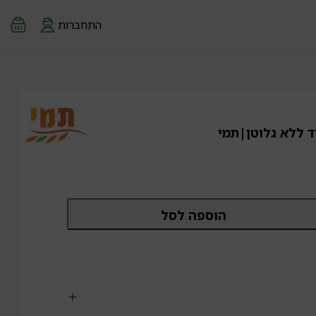
התחברות
 ללא גלוטן|תמי
מות
הוספה לסל
ל
סטה
נה
עבודת
לא
וטן|תמי