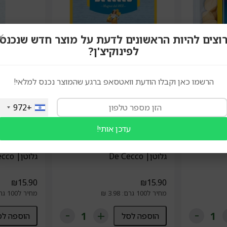
×
וצים להיות הראשונים לדעת על מוצר חדש שנכנס
לפינוקיצ'ן?
הרשמו כאן וקבלו הודעת וואטסאפ ברגע שהמוצר נכנס למלאי!
+972
עדכן אותי!
ניוקי תפו"א ללא גלוטן | De
פסטה סטלטה (כוכבים) ללא
פסטה דיאטלי
גלוטן| De Cecco
גלוטן| De Cecco
₪
15.90
₪
15.90
מחיר ל100 גרם: 3.98 ₪
מחיר ל100 גרם: 3.98 ₪
הוספה לסל
הוספה לס