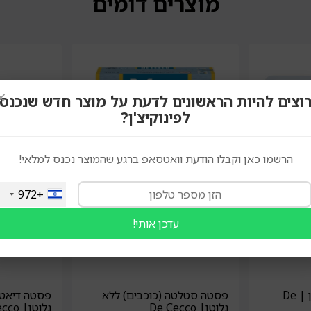
מוצרים דומים
×
וצים להיות הראשונים לדעת על מוצר חדש שנכנס
לפינוקיצ'ן?
הרשמו כאן וקבלו הודעת וואטסאפ ברגע שהמוצר נכנס למלאי!
+972
עדכן אותי!
ניוקי תפו"א ללא גלוטן | De
פסטה סטלטה (כוכבים) ללא
פסטה דיאטלי
גלוטן| De Cecco
גלוטן| De Cecco