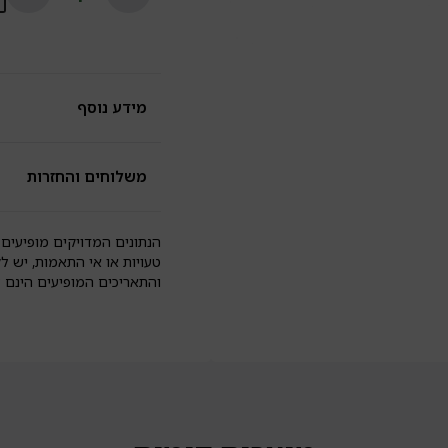
פ
ע
שי
שו
ו
ל
מידע נוסף
גל
|
n
משלוחים והחזרות
הנתונים המדויקים מופיעים 
טעויות או אי התאמות, יש ל
והתאריכים המופיעים הינם