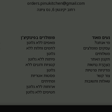
orders.pinukitchen@gmail.com
רחוב יקינטון 6, נס ציונה
נעים מאוד
פופולרים בפינוקיצ'ן
א
מי אנחנו?
מאפים ללא גלוטן
ה
עסקים מומלצים
לחמים וחלות ללא
ה
משלוחים
גלוטן
תקנון האתר
פיתות ללא גלוטן
הַצְהָרַת נְגִישׁוּת
קטניות ודגנים ללא
מדיניות פרטיות
גלוטן
צור קשר
פסטות אטריות
שאלות ותשובות
ופתיתים
ארוחות ללא גלוטן
חטיפים ללא גלוטן