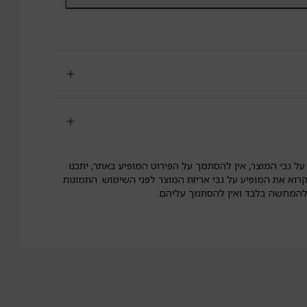
סטה
ם
בולת
על
סלק
לא
וטן
NutraZe
על גבי המוצר, אין להסתמך על הפירוט המופיע באתר, יתכנו
קרוא את המופיע על גבי אריזת המוצר לפני השימוש. התמונות
 להמחשה בלבד ואין להסתמך עליהם.