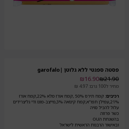
פסטה ספגטי ללא גלוטן |garofalo
המחיר
המחיר
₪
16.90
₪
21.90
הנוכחי
המקורי
מחיר ל100 גרם: 4.97 ₪
היה:
הוא:
₪21.90.
₪16.90.
רכיבים:
קמח תירס 50% ,קמח אורז מלא 22%,קמח אורז
21%,עמילן תפו"א,קמח קינואה 3%,מייצב-מונו ודי גליצרידים
עלול להכיל סויה
כשר פרווה
בהשגחת הOU
ובאישור הרבנות הראשית לישראל