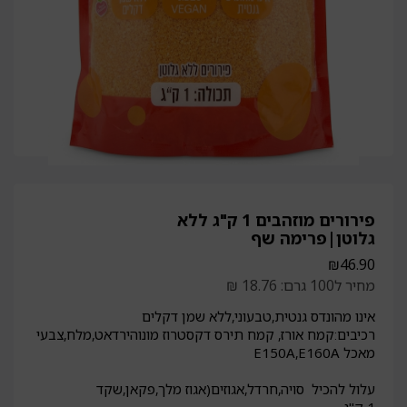
פירורים מוזהבים 1 ק"ג ללא
גלוטן|פרימה שף
₪
46.90
מחיר ל100 גרם: 18.76 ₪
אינו מהונדס גנטית,טבעוני,ללא שמן דקלים
רכיבים:קמח אורז, קמח תירס דקסטרוז מונוהירדאט,מלח,צבעי
מאכל E150A,E160A
עלול להכיל סויה,חרדל,אגוזים(אגוז מלך,פקאן,שקד