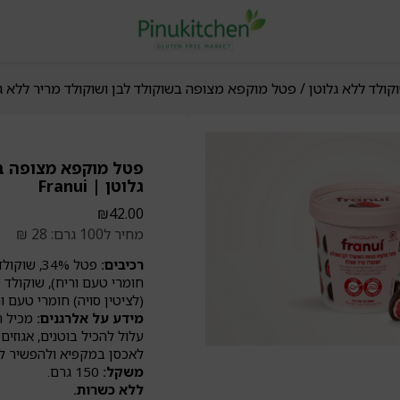
ולד ללא גלוטן
/ פטל מוקפא מצופה בשוקולד לבן ושוקולד מריר ללא גלוטן |
פטל מוקפא מצופה בש
גלוטן | Franui
₪
42.00
מחיר ל100 גרם: 28 ₪
רכיבים:
(לציטין סויה) חומרי טעם ור
מידע על אלרגנים:
מכיל חל
עלול להכיל בוטנים, אגוזים 
לאכסן במקפיא ולהפשיר לפ
משקל:
150 גרם.
ללא כשרות.