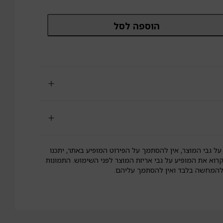
מות
הוספה לסל
ל
טל
וקפא
צופה
וקולד
ן
וקולד
יר
לא
וטן
Fran
על גבי המוצר, אין להסתמך על הפירוט המופיע באתר, יתכנו
קרוא את המופיע על גבי אריזת המוצר לפני השימוש. התמונות
 להמחשה בלבד ואין להסתמך עליהם.