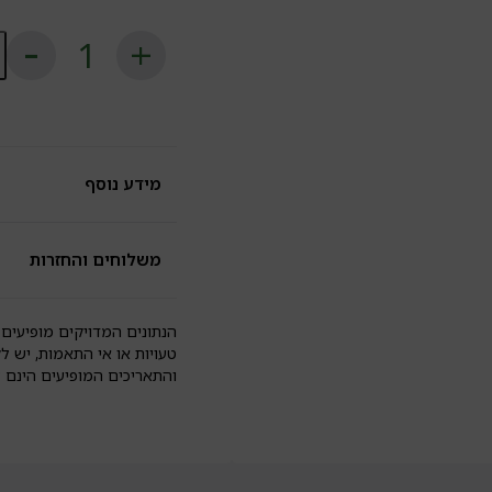
כ
ש
פ
מ
מ
בש
לב
וש
מידע נוסף
מר
ל
גל
|
משלוחים והחזרות
ui
הנתונים המדויקים מופיעים 
טעויות או אי התאמות, יש ל
והתאריכים המופיעים הינם