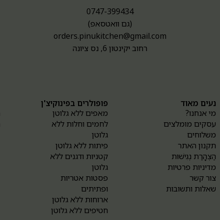
0747-399434
(גם וואטסאפ)
orders.pinukitchen@gmail.com
רחוב יקינטון 6, נס ציונה
נעים מאוד
פופולרים בפינוקיצ'ן
א
מי אנחנו?
מאפים ללא גלוטן
ה
עסקים מומלצים
לחמים וחלות ללא
ה
משלוחים
גלוטן
תקנון האתר
פיתות ללא גלוטן
הַצְהָרַת נְגִישׁוּת
קטניות ודגנים ללא
מדיניות פרטיות
גלוטן
צור קשר
פסטות אטריות
שאלות ותשובות
ופתיתים
ארוחות ללא גלוטן
חטיפים ללא גלוטן