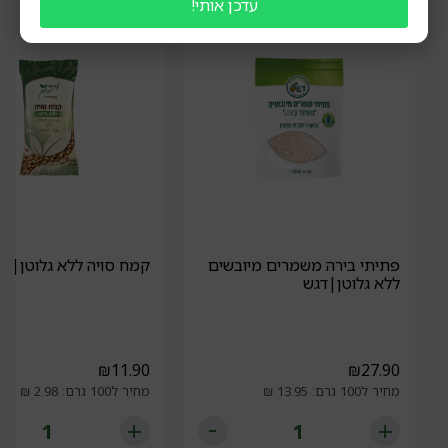
עדכן אותי!
פתיתי בירה משמרים מיובשים
קמח סויה ללא גלוטן|עת
ללא גלוטן|דגש
₪
11.90
₪
27.90
מחיר ל100 גרם: 13.95 ₪
מחיר ל100 גרם: 2.98 ₪