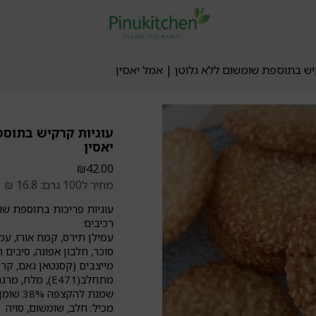
יש בתוספת שומשום ללא גלוטן | אמל יאסין
עוגיות קרקיש בתוספ
יאסין
₪
42.00
מחיר ל100 גרם: 16.8 ₪
עוגיות פריכות בתוספת שו
רכיבים:
סוכר, חלבון אפונה, סיבים ת
מתחלב(E471), מלח, מרגרינה, שומשום (11%) (מלא, לבן)
שמנת להקצפה 38% שומן, שמן תירס, תבלינים
מכיל: חלב, שומשום, סויה