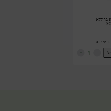
פ בר ללא
ל