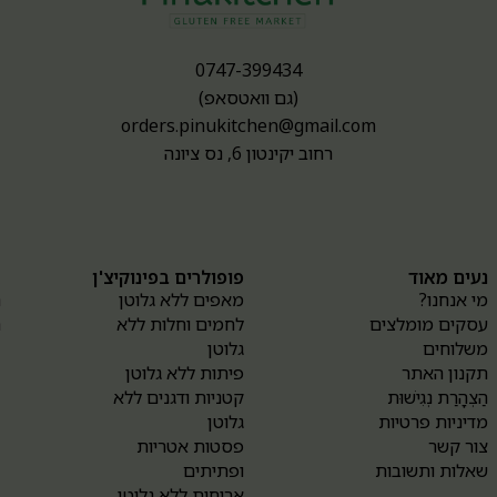
0747-399434
(גם וואטסאפ)
orders.pinukitchen@gmail.com
רחוב יקינטון 6, נס ציונה
נעים מאוד
פופולרים בפינוקיצ'ן
א
מי אנחנו?
מאפים ללא גלוטן
ה
עסקים מומלצים
לחמים וחלות ללא
ה
משלוחים
גלוטן
תקנון האתר
פיתות ללא גלוטן
הַצְהָרַת נְגִישׁוּת
קטניות ודגנים ללא
מדיניות פרטיות
גלוטן
צור קשר
פסטות אטריות
שאלות ותשובות
ופתיתים
ארוחות ללא גלוטן