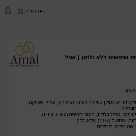
התחברות
ת שומשום ללא גלוטן | אמל
משום
עמילן תירס, קמח אורז, עמילן תפו"א, עמילן טפיוקה מעובד (E1442), עמילן טפיוקה,
זונתיים
מייצבים (קסנטאן גאם, קרקבוקסי, מתיל צלולוז), חומרי תפיחה (E450,E500),