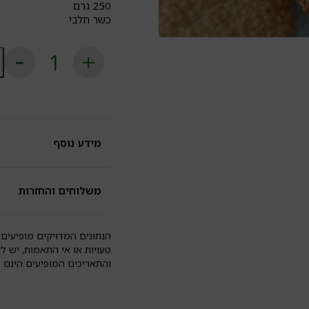
250 גרם
כשר חלבי
כ
ש
עו
ק
ב
ש
ל
גל
מידע נוסף
|
א
יא
משלוחים והחזרות
הנתונים המדויקים מופיעים 
טעויות או אי התאמות, יש ל
והתאריכים המופיעים הינם