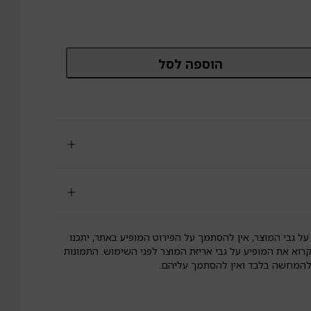
מות
הוספה לסל
ל
גיות
רקיש
תוספת
ומשום
לא
וטן
מל
סין
על גבי המוצר, אין להסתמך על הפירוט המופיע באתר, יתכנו
קרוא את המופיע על גבי אריזת המוצר לפני השימוש. התמונות
 להמחשה בלבד ואין להסתמך עליהם.