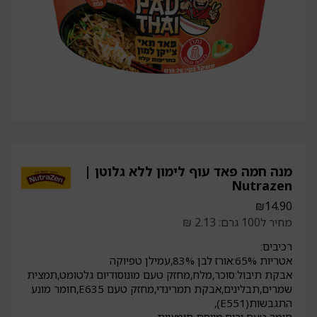
מנה חמה פאד עוף לימון ללא גלוטן |
Nutrazen
₪
14.90
מחיר ל100 גרם: 2.13 ₪
רכיבים:
אטריות 65%:אורז לבן 83%,עמילן טפיוקה
אבקת תיבול:סוכר,מלח,מחזק טעם מונוסודיום גלטומט,תמצית
שמרים,תבלינים,אבקת תמרינדי,מחזק טעם E635,חומר מונע
התגבשות(E551),