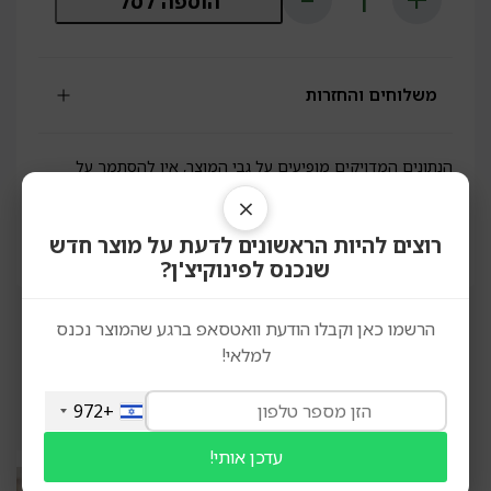
הוספה לסל
של
מגולגלות
קינדר
ללא
גלוטן
משלוחים והחזרות
|
פינובייקרי
הנתונים המדויקים מופיעים על גבי המוצר, אין להסתמך על
הפירוט המופיע באתר, יתכנו טעויות או אי התאמות, יש לקרוא את
×
המופיע על גבי אריזת המוצר לפני השימוש. התמונות והתאריכים
המופיעים הינם להמחשה בלבד ואין להסתמך עליהם.
רוצים להיות הראשונים לדעת על מוצר חדש
שנכנס לפינוקיצ'ן?
הרשמו כאן וקבלו הודעת וואטסאפ ברגע שהמוצר נכנס
למלאי!
מוצרים דומים
+972
עדכן אותי!