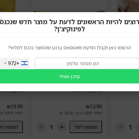
×
וצים להיות הראשונים לדעת על מוצר חדש שנכנס
לפינוקיצ'ן?
הרשמו כאן וקבלו הודעת וואטסאפ ברגע שהמוצר נכנס למלאי!
+972
עדכן אותי!
Schar
Schar
ישית|עידן
וואפל MAXI BREAK ללא
וואפל קריס
גלוטן|SCHAR
גלוטן|SCHAR
₪
19.90
₪
12.90
מחיר ל100 גרם: 33.95 ₪
מחיר ל100 גרם: 18.95 ₪
הוספה לסל
הוספה לס