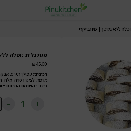
טלה ללא גלוטן | פינובייקרי
מגולגלות נוטלה ללא 
₪
45.00
רכיבים:
עמילן תירס, אבקת 
אדמה, לציטין סויה, מלח, 
כשר בהשגחת הרבנות צוה
כ
ש
מג
נו
ל
גל