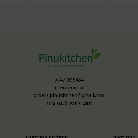
0747-399434
(גם וואטסאפ)
orders.pinukitchen@gmail.com
רחוב יקינטון 6, נס ציונה
נעים מאוד
פופולרים בפינוקיצ'ן
א