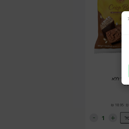
פ בר ללא
ל