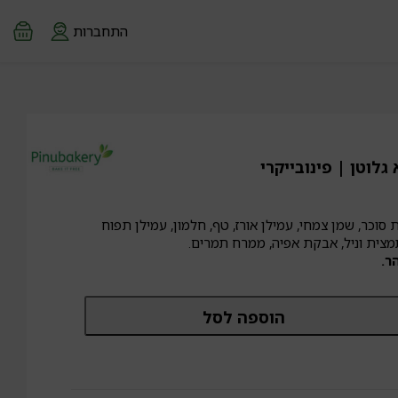
התחברות
גלוטן | פינובייקרי
סוכר, שמן צמחי, עמילן אורז, טף, חלמון, עמילן תפוח
תמצית וניל, אבקת אפיה, ממרח תמרים.
ר.
מות
הוספה לסל
ל
ולגלות
טלה
לא
וטן