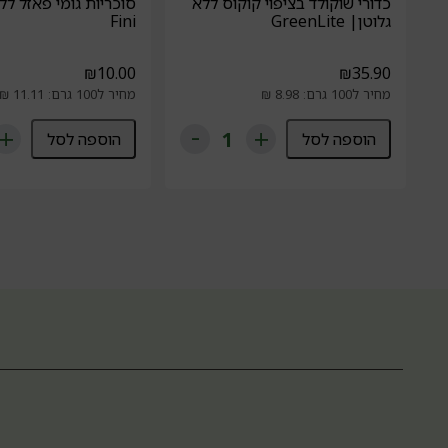
כדורי שוקולד בציפוי קוקוס ללא
סוכריות גומי פאזל לל
גלוטן| GreenLite
Fini
₪
10.00
₪
35.90
מחיר ל100 גרם: 8.98 ₪
מחיר ל100 גרם: 11.11 ₪
הוספה לסל
הוספה לסל