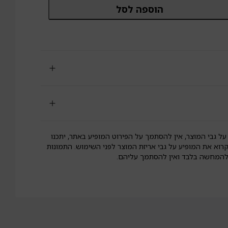
מות
הוספה לסל
ל
יות
הכנת
שקה
לב
טעם
קו
לא
וטן
בוקשים
על גבי המוצר, אין להסתמך על הפירוט המופיע באתר, יתכנו
קרוא את המופיע על גבי אריזת המוצר לפני השימוש. התמונות
 להמחשה בלבד ואין להסתמך עליהם.