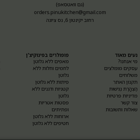
(גם וואטסאפ)
orders.pinukitchen@gmail.com
רחוב יקינטון 6, נס ציונה
נעים מאוד
פופולרים בפינוקיצ'ן
א
מי אנחנו?
מאפים ללא גלוטן
ה
עסקים מומלצים
לחמים וחלות ללא
ה
משלוחים
גלוטן
תקנון האתר
פיתות ללא גלוטן
הַצְהָרַת נְגִישׁוּת
קטניות ודגנים ללא
מדיניות פרטיות
גלוטן
צור קשר
פסטות אטריות
שאלות ותשובות
ופתיתים
ארוחות ללא גלוטן
חטיפים ללא גלוטן