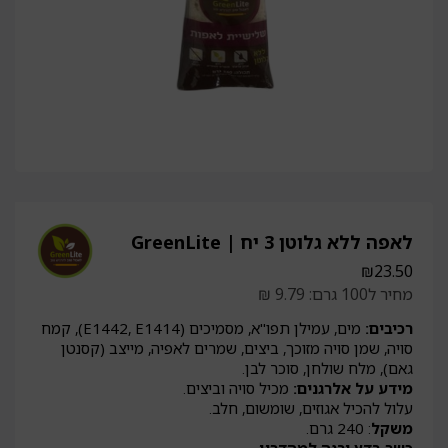
לאפה ללא גלוטן 3 יח | GreenLite
₪
23.50
מחיר ל100 גרם: 9.79 ₪
רכיבים:
מים, עמילן תפו"א, מסמיכים (E1442, E1414), קמח
סויה, שמן סויה מזוכך, ביצים, שמרים לאפיה, מייצב (קסנטן
גאם), מלח שולחן, סוכר לבן.
מידע על אלרגנים:
מכיל סויה וביצים.
עלול להכיל אגוזים, שומשום, חלב.
משקל
: 240 גרם.