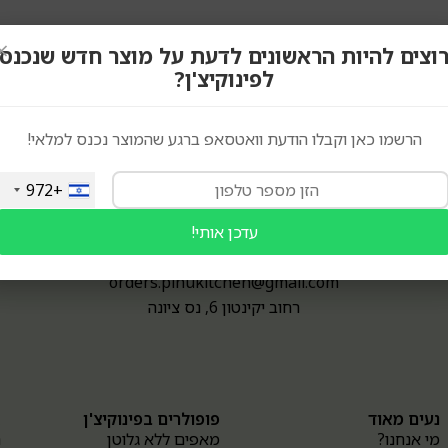
×
וצים להיות הראשונים לדעת על מוצר חדש שנכנס
לפינוקיצ'ן?
הרשמו כאן וקבלו הודעת וואטסאפ ברגע שהמוצר נכנס למלאי!
+972
0747-399434
עדכן אותי!
(גם וואטסאפ)
orders.pinukitchen@gmail.com
רחוב יקינטון 6, נס ציונה
נעים מאוד
פופולרים בפינוקיצ'ן
א
מי אנחנו?
מאפים ללא גלוטן
ה