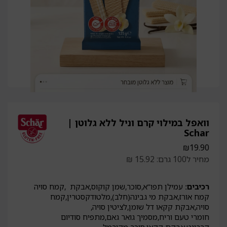
וואפל במילוי קרם וניל ללא גלוטן |
Schar
₪
19.90
מחיר ל100 גרם: 15.92 ₪
רכיבים:
עמילן תפו"א,סוכר,שמן קוקוס,אבקת ,קמח סויה
קמח אורז,אבקת מי גבינה(חלב),מלטודקסטרין,קמח
סויה,אבקת קקאו דל שומן,לציטין סויה,
חומרי טעם וריח,מסמיך גואר גאם,מתפיח סודיום