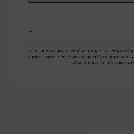
סיס
צה
ול
ל
נוקיצ'ן(
')
Molin
Baker
על גבי המוצר, אין להסתמך על הפירוט המופיע באתר, יתכנו
קרוא את המופיע על גבי אריזת המוצר לפני השימוש. התמונות
 להמחשה בלבד ואין להסתמך עליהם.