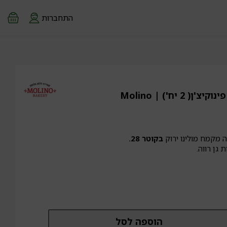
התחברות
בסיס פיצה גדול של פינוקיצ'ן( 2 יח') | Molino
בקוטר 28.
גן רווה.
מות
הוספה לסל
ל