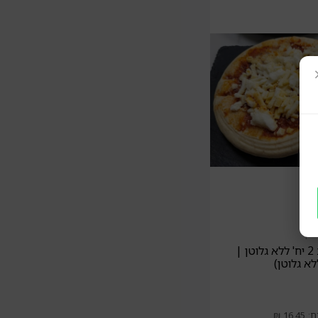
טן
פיצה אישית 2 יח' ללא גלוטן |
לא גלוטן)