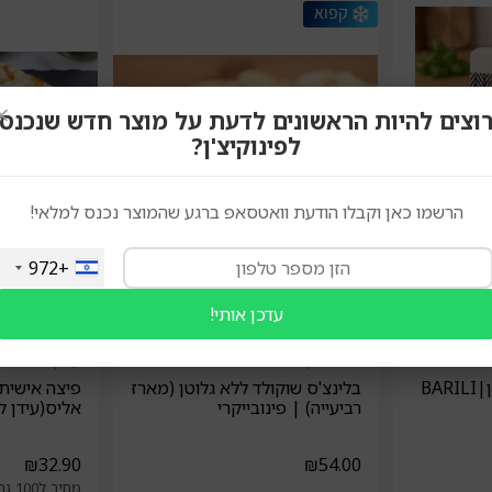
×
וצים להיות הראשונים לדעת על מוצר חדש שנכנס
לפינוקיצ'ן?
הרשמו כאן וקבלו הודעת וואטסאפ ברגע שהמוצר נכנס למלאי!
+972
עדכן אותי!
פינובייקרי
עידן ללא גלו
BA
בלינצ'ס שוקולד ללא גלוטן (מארז
רביעייה) | פינובייקרי
אליס(עידן ל
₪
32.90
₪
54.00
מחיר ל100 גרם: 16.45 ₪