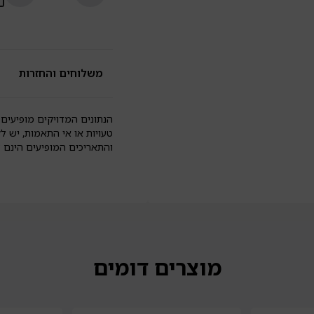
ב
פי
גד
ש
פי
2
משלוחים והחזרות
יח
|
o
y
הנתונים המדויקים מופיעים 
טעויות או אי התאמות, יש ל
והתאריכים המופיעים הינם
מוצרים דומים