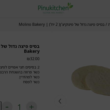
ת
/ בסיס פיצה גדול של פינוקיצ'ן( 2 יח') | Molino Bakery
Bakery
₪
32.00
2 בסיסים חצי אפויים לפיצה מקמח מולינו ירוק
כשר פרווה בהשגחת הרבנות 
כשר למהדרין.
כשר לפסח
כ
ש