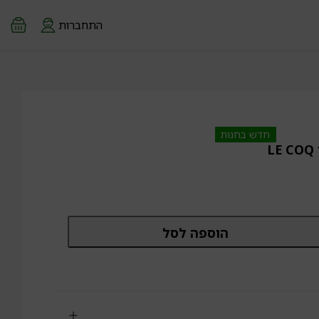
התחברות
חדש בחנות
L
מות
הוספה לסל
ל
ו
גון
לא
וטן
L
CO