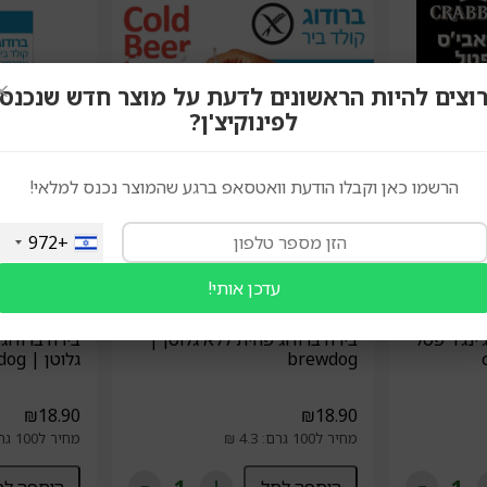
×
וצים להיות הראשונים לדעת על מוצר חדש שנכנס
לפינוקיצ'ן?
הרשמו כאן וקבלו הודעת וואטסאפ ברגע שהמוצר נכנס למלאי!
+972
עדכן אותי!
ינג'ר פטל
בירה ברודוג פחית ללא גלוטן |
בירה ברודו
brewdog
גלוטן | brewdog
₪
18.90
₪
18.90
מחיר ל100 גרם: 4.3 ₪
מחיר ל100 גרם: 4.3 ₪