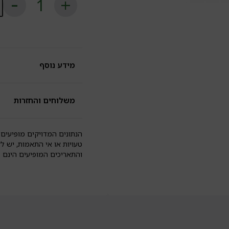
ש
בי
ע
ב
ק
ת
ל
מידע נוסף
גל
|
on
משלוחים והחזרות
הנתונים המדויקים מופיעים 
טעויות או אי התאמות, יש ל
והתאריכים המופיעים הינם