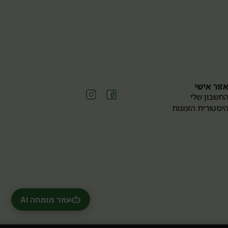
זור אישי
חשבון שלי
יסטורית הזמנות
עוזר מומחה AI