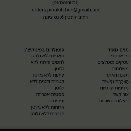
(גם וואטסאפ)
orders.pinukitchen@gmail.com
רחוב יקינטון 6, נס ציונה
נעים מאוד
פופולרים בפינוקיצ'ן
א
מי אנחנו?
מאפים ללא גלוטן
ה
עסקים מומלצים
לחמים וחלות ללא
ה
משלוחים
גלוטן
תקנון האתר
פיתות ללא גלוטן
הַצְהָרַת נְגִישׁוּת
קטניות ודגנים ללא
מדיניות פרטיות
גלוטן
צור קשר
פסטות אטריות
שאלות ותשובות
ופתיתים
ארוחות ללא גלוטן
חטיפים ללא גלוטן