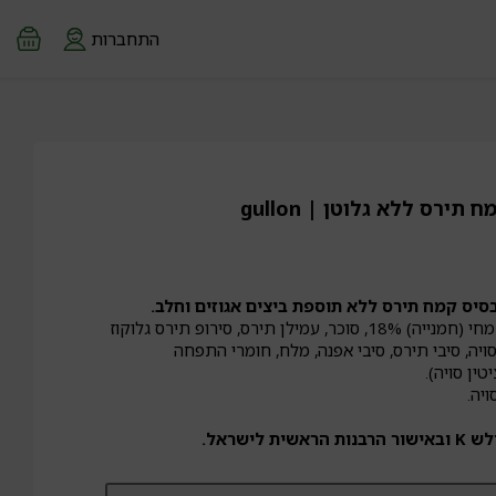
התחברות
ירס ללא גלוטן | gullon
בסיס קמח תירס ללא תוספת ביצים אגוזים וחלב.
: קמח תירס, שמן צמחי (חמנייה) 18%, סוכר, עמילן תירס, סירופ תירס גלוקוז
ויה, סיבי תירס, סיבי אפנה, מלח, חומרי התפחה
יה.
לישראל.
מות