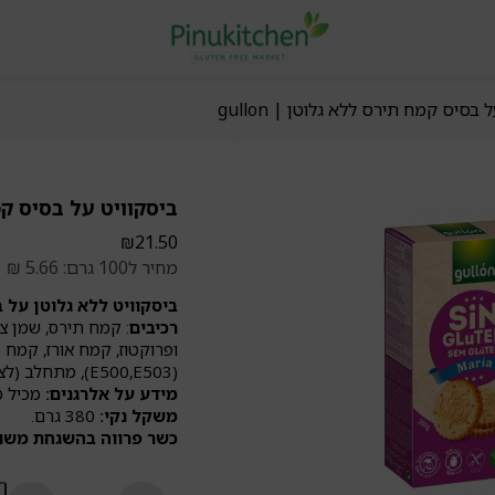
בסיס קמח תירס ללא גלוטן | gullon
ביסקוויט על בסיס קמח ת
₪
21.50
מחיר ל100 גרם: 5.66 ₪
ביסקוויט ללא גלוטן על 
רכיבים
ופרוקטוז, קמח אורז, קמח ס
(E500,E503), מתחלב (לציטין סויה).
מידע על אלרגנים:
מכיל סו
משקל נקי:
380 גרם.
כשר פרווה בהשגחת משולש K ובאישור הרבנות הראשית 
כ