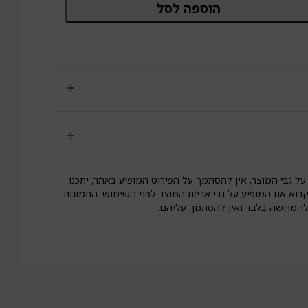
הוספה לסל
ל
סקוויט
ל
סיס
מח
ירס
לא
וטן
gull
על גבי המוצר, אין להסתמך על הפירוט המופיע באתר, יתכנו
קרוא את המופיע על גבי אריזת המוצר לפני השימוש. התמונות
 להמחשה בלבד ואין להסתמך עליהם.