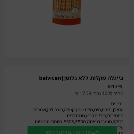
בייגלה מקלות ללא גלוטן|balviten
₪
13.90
מחיר ל100 גרם: 17.38 ₪
רכיבים:
עמילן תירס,מים,מלח,שמן קנולה,סוכר לבן,שמרים
מסמיכים,סיבי תפו"א,מתחלבים,
גלוקוז,חומרי תפיחה E503,E500 מווסת חומציות
עלול להכיל:ביצים,חלב,סויה,שומשום
לקבלת הודעה בחזרה למלאי
80 גרם