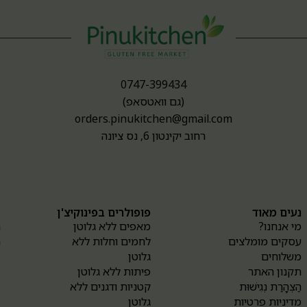
0747-399434
(גם וואטסאפ)
orders.pinukitchen@gmail.com
רחוב יקינטון 6, נס ציונה
נעים מאוד
פופולרים בפינוקיצ'ן
א
מי אנחנו?
מאפים ללא גלוטן
ה
עסקים מומלצים
לחמים וחלות ללא
ה
משלוחים
גלוטן
תקנון האתר
פיתות ללא גלוטן
הַצְהָרַת נְגִישׁוּת
קטניות ודגנים ללא
מדיניות פרטיות
גלוטן