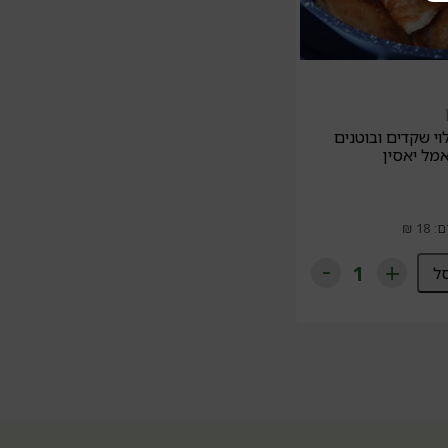
י שקדים ובוטנים
מל יאסין
ל