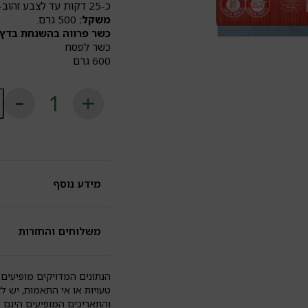
כ-25 דקות עד לצבע זהוב-שחום.
משקל:
500 גרם.
כשר פרווה בהשגחת בדץ 
כשר לפסח
600 גרם
כ
ש
ב
ת
כ
ל
גל
אר
מידע נוסף
משלוחים והחזרות
הנתונים המדויקים מופיעים 
טעויות או אי התאמות, יש ל
והתאריכים המופיעים הינם