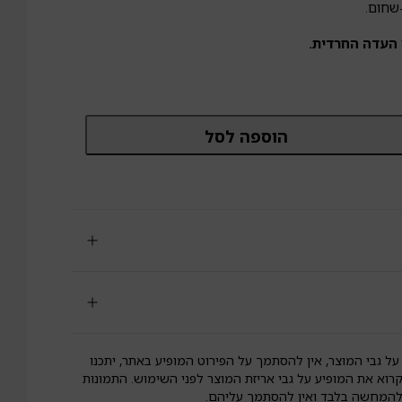
העדה החרדית.
מות
הוספה לסל
ל
ורקס
פו"א
של"פ
לא
וטן|
יאל
על גבי המוצר, אין להסתמך על הפירוט המופיע באתר, יתכנו
קרוא את המופיע על גבי אריזת המוצר לפני השימוש. התמונות
 להמחשה בלבד ואין להסתמך עליהם.