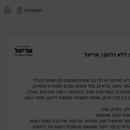
התחברות
ללא גלוטן| אריאל
"א, טפיוקה או תירס), שמנים ושומנים מן הצומח (מכיל
סויה), ביצים, שבבי תפו"א 5%, מייצב (E415), בצל מיובש, סיבים תזונתיים (תאית),
מלח, חומרי תפיחה (E450,E500), קמח סויה, סוכר, תבלינים, ירקות מיובשים, עמילן
מעובד (E1420), מתחלבים (E471,E322), מווסת חומציות (חומצת לימון), חומרי טעם
ב, ביצים, סויה.
אגוזי קשיו, שומשום.
יש לחמם תנור מראש ל-200 מעלות. יש לסדר את הבורקסים במגש
 למרוח בביצה, לפזר שומשום מהשקית המצורפת, ולאפות