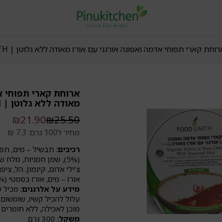
וחת קארי תפוחי אדמה ואפונה אורגני עם אורז מאודה ללא גלוטן | FOOD EARTH
ארוחת קארי תפוחי אד
מאודה ללא גלוטן | FOOD EARTH
המחיר
המחיר
₪
21.90
₪
25.50
הנוכחי
המקורי
מחיר ל100 גרם: 7.3 ₪
היה:
הוא:
₪25.50.
₪21.90.
רכיבים:
(5%), שמן חמניות, מלח ש
צ'ילי אדום, קינמון, הל, ציפ
אורז – מים, אורז בסמטי (44%).
מידע על אלרגנים:
מכיל ש
עלול להכיל קשיו, שומשום, ז
מוכן לאכילה, ללא חומרים 
משקל:
300 גרם.