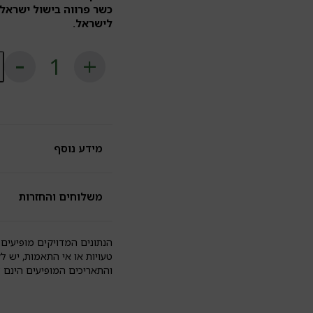
כשר פרווה בישול ישראל
לישראל.
כ
ש
א
קא
תפ
א
וא
או
מידע נוסף
ע
או
מ
ל
משלוחים והחזרות
גל
|
D
הנתונים המדויקים מופיעים 
H
טעויות או אי התאמות, יש ל
והתאריכים המופיעים הינם