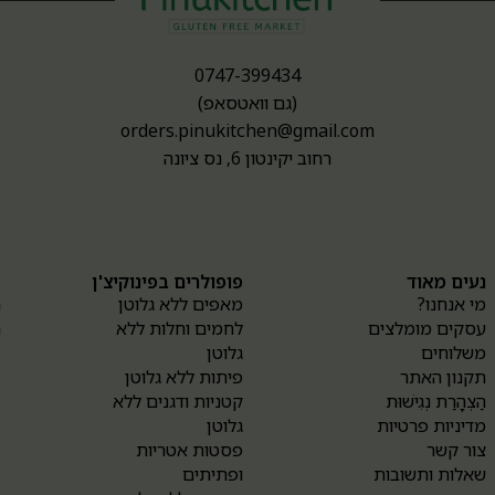
0747-399434
(גם וואטסאפ)
orders.pinukitchen@gmail.com
רחוב יקינטון 6, נס ציונה
נעים מאוד
פופולרים בפינוקיצ'ן
א
מי אנחנו?
מאפים ללא גלוטן
ה
עסקים מומלצים
לחמים וחלות ללא
ה
משלוחים
גלוטן
תקנון האתר
פיתות ללא גלוטן
הַצְהָרַת נְגִישׁוּת
קטניות ודגנים ללא
מדיניות פרטיות
גלוטן
צור קשר
פסטות אטריות
שאלות ותשובות
ופתיתים