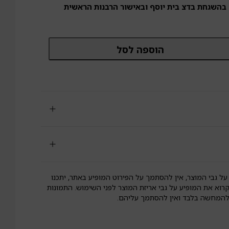
 בהשגחת בדצ בית יוסף ובאישור הרבנות הראשית
מות
הוספה לסל
ל
רוחת
רי
וחי
דמה
פונה
רגני
ם
רז
אודה
לא
וטן
FOO
על גבי המוצר, אין להסתמך על הפירוט המופיע באתר, יתכנו
EART
קרוא את המופיע על גבי אריזת המוצר לפני השימוש. התמונות
 להמחשה בלבד ואין להסתמך עליהם.