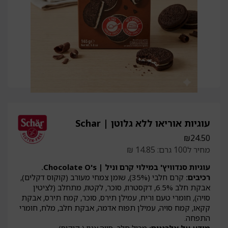
עוגיות אוריאו ללא גלוטן | Schar
₪
24.50
מחיר ל100 גרם: 14.85 ₪
עוגיות סנדוויץ' במילוי קרם וניל | Chocolate O's.
רכיבים:
קרם חלבי (35%), שומן צמחי מעורב (קוקוס דקלים),
אבקת חלב 6.5%, דקסטרוז, סוכר, לקטוז, מתחלב (לציטין
סויה), חומרי טעם וריח, עמילן תירס, סוכר, קמח תירס, אבקת
קקאו, קמח סויה, עמילן תפוח אדמה, אבקת חלב, מלח, חומרי
התפחה.