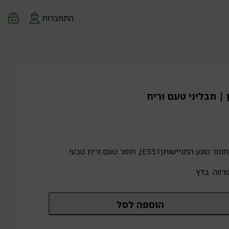
התחברות
| תבליני טעם וריח
ישות(E551), חומר טעם וריח טבעי.
ווה. בדץ.
מות
הוספה לסל
ל
בקת
י