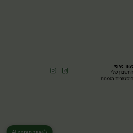
זור אישי
חשבון שלי
יסטורית הזמנות
עוזר מומחה AI