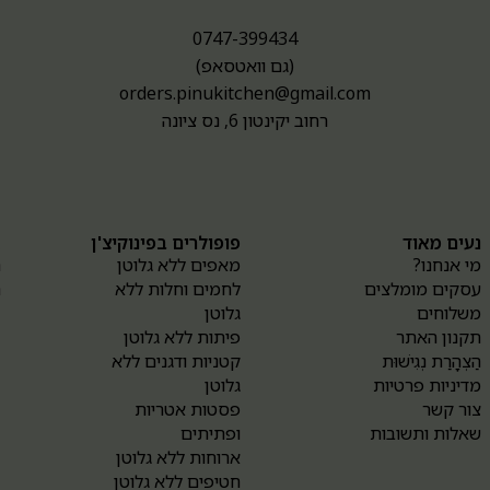
0747-399434
(גם וואטסאפ)
orders.pinukitchen@gmail.com
רחוב יקינטון 6, נס ציונה
נעים מאוד
פופולרים בפינוקיצ'ן
א
מי אנחנו?
מאפים ללא גלוטן
ה
עסקים מומלצים
לחמים וחלות ללא
ה
משלוחים
גלוטן
תקנון האתר
פיתות ללא גלוטן
הַצְהָרַת נְגִישׁוּת
קטניות ודגנים ללא
מדיניות פרטיות
גלוטן
צור קשר
פסטות אטריות
שאלות ותשובות
ופתיתים
ארוחות ללא גלוטן
חטיפים ללא גלוטן