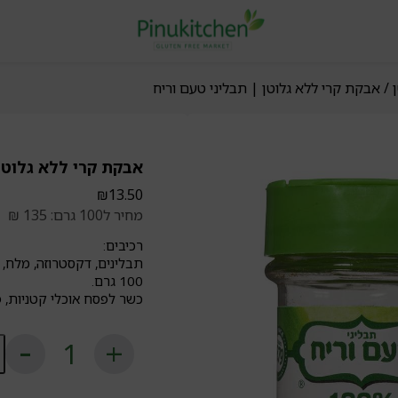
/ אבקת קרי ללא גלוטן | תבליני טעם וריח
אבקת קרי ללא גלוטן 
₪
13.50
מחיר ל100 גרם: 135 ₪
רכיבים:
תבלינים, דקסטרוזה, מלח, חומר מונע התגי
100 גרם.
כשר לפסח אוכלי קטניות, פר
כ
ש
א
קר