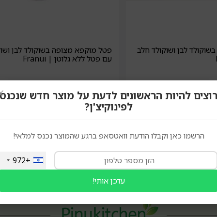
שוקולד לבן ושוקולד חלב
פטל מוקפא מצופה בשוקולד לבן ושוק
עם פטל ללא גלוטן | Franui
₪
42.00
×
וצים להיות הראשונים לדעת על מוצר חדש שנכנס
מחיר ל100 גרם: 28 ₪
לפינוקיצ'ן?
הוספה לסל
הרשמו כאן וקבלו הודעת וואטסאפ ברגע שהמוצר נכנס למלאי!
+972
עדכן אותי!