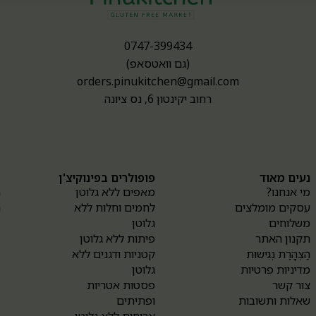
0747-399434
(גם וואטסאפ)
orders.pinukitchen@gmail.com
רחוב יקינטון 6, נס ציונה
נעים מאוד
פופולרים בפינוקיצ'ן
א
מי אנחנו?
מאפים ללא גלוטן
ה
עסקים מומלצים
לחמים וחלות ללא
ה
משלוחים
גלוטן
תקנון האתר
פיתות ללא גלוטן
הַצְהָרַת נְגִישׁוּת
קטניות ודגנים ללא
מדיניות פרטיות
גלוטן
צור קשר
פסטות אטריות
שאלות ותשובות
ופתיתים