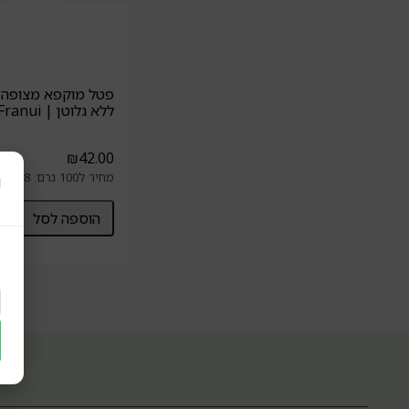
פטל מוקפא מצופה ב
ללא גלוטן | Franui
₪
42.00
ר
מחיר ל100 גרם: 28 ₪
הוספה לסל