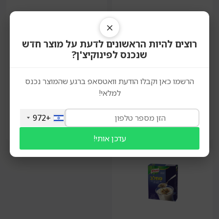
חלב שיבולת שועל ללא
חלב שקדים ללא גלוטן |
גלוטן | the bridge
×
the bridge
רוצים להיות הראשונים לדעת על מוצר חדש
שנכנס לפינוקיצ'ן?
₪
20.50
₪
17.50
מחיר ל100 גרם: 1.75 ₪
מחיר ל100 גרם: 2.05 ₪
הרשמו כאן וקבלו הודעת וואטסאפ ברגע שהמוצר נכנס
למלאי!
+972
הוספה לסל
הוספה לסל
עדכן אותי!