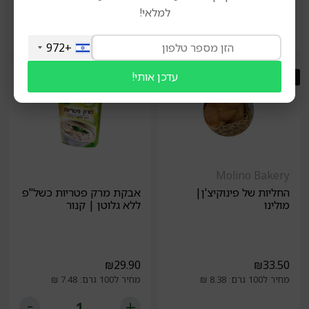
למלאי!
הוספה לסל
הוספה לסל
+972
עדכן אותי!
המלאי אזל
Molino Bakery
החליות של פינוקיצ'ן|
אבקת מרק פטריות כשל"פ
מולינו
ללא גלוטן | קנור
₪
29.90
₪
33.50
מחיר ל100 גרם: 8.38 ₪
מחיר ל100 גרם: 7.48 ₪