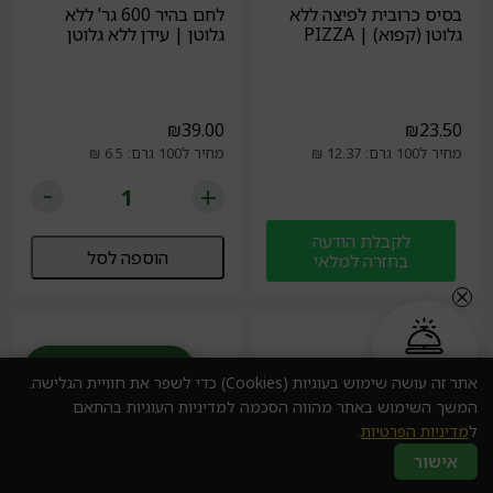
בסיס כרובית לפיצה ללא
לחם בהיר 600 גר' ללא
גלוטן (קפוא) | PIZZA
גלוטן | עידן ללא גלוטן
₪
39.00
₪
23.50
מחיר ל100 גרם: 12.37 ₪
מחיר ל100 גרם: 6.5 ₪
לקבלת הודעה
הוספה לסל
בחזרה למלאי
הזמנה בקליק
עוזר מומחה AI
אתר זה עושה שימוש בעוגיות (Cookies) כדי לשפר את חוויית הגלישה.
המשך השימוש באתר מהווה הסכמה למדיניות העוגיות בהתאם
ל
מדיניות הפרטיות
.
אישור