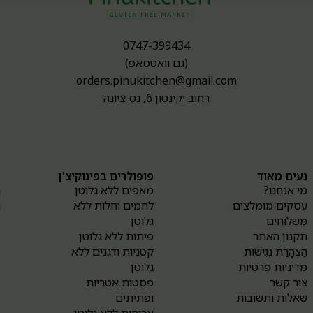
0747-399434
(גם וואטסאפ)
orders.pinukitchen@gmail.com
רחוב יקינטון 6, נס ציונה
נעים מאוד
פופולרים בפינוקיצ'ן
א
מי אנחנו?
מאפים ללא גלוטן
ה
עסקים מומלצים
לחמים וחלות ללא
ה
משלוחים
גלוטן
תקנון האתר
פיתות ללא גלוטן
הַצְהָרַת נְגִישׁוּת
קטניות ודגנים ללא
מדיניות פרטיות
גלוטן
צור קשר
פסטות אטריות
שאלות ותשובות
ופתיתים