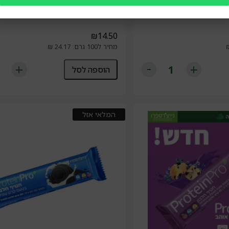
בטעם בננה טופי ושוקולד
חטיף חלבון טבעוני בטעם בראוניז ללא
פרו
נייצ'רספרו
₪
14.50
מחיר ל100 גרם: 24.17 ₪
הוספה לסל
המלאי אזל