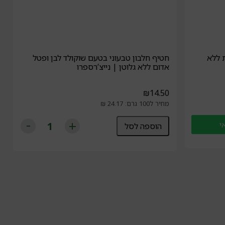
 ללא
חטיף חלבון טבעוני בטעם שוקולד לבן ופטל
אדום ללא גלוטן | נייצ’רספרו
₪
14.50
מחיר ל100 גרם: 24.17 ₪
י
הוספה לסל