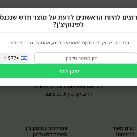
×
וצים להיות הראשונים לדעת על מוצר חדש שנכנס
לפינוקיצ'ן?
הרשמו כאן וקבלו הודעת וואטסאפ ברגע שהמוצר נכנס למלאי!
+972
0747-399434
עדכן אותי!
(גם וואטסאפ)
orders.pinukitchen@gmail.com
רחוב יקינטון 6, נס ציונה
נעים מאוד
פופולרים בפינוקיצ'ן
א
מי אנחנו?
מאפים ללא גלוטן
ה