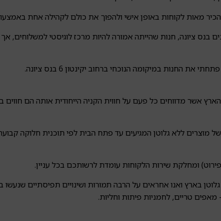
אופן אישי ולהפוך את כולם לקהילה אחת באמצעות הקמת 11 קבוצות וואטסאפ מקומיות הפעילו
חוב הבנים בנס ציונה, חנות שהייתה אמורה להיות מרכז לוגיסטי למשלוחי
 החנות במיקומה הנוכחי ברחוב יקינטון 6 בנס ציונה.
ארץ אשר מדווחים כל פעם על חווית הקניה הייחודית אותה הם חווים ב
 של מוצרים ללא גלוטן המגיעים עד פתח הבית לפי תוכנית חלוקה קבועה
פירוט) ומחלקת שירות הלקוחות עומדת לרשותכם בכל עניין.
גלוטן בארץ ואנו אחראים על הרבה תמורות ושינויים תפיסתיים שנעשו 
- מאפים טריים, לחמניות פיתות וחליות.