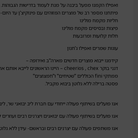
ואפילו הקמנו מפעל ביבנה על מנת לעמוד בדרישות הגבוהות.
פיתחנו מספר רב של מוצרים המזוהים עם פינוקיצ'ן עד היום-
חליות מקמח מולינו
פיצות ובסיסים מקמח מולינו
חלות קלועות ומרובעות
עוגות שמרים ואפילו ג'חנון
קידמנו ייבוא מוצרים חדשים מארה"ב ואירופה –
דגני בוקר cheerios , chex – היינו הראשונים לייבא אותם ארצה.
ממתקי fini הכוללים "שטיחים" ו"חמצוצים"
פסטה ברילה ללא גלוטן ביבוא מקביל.
אנו פועלים בשיתוף פעולה ייחודי עם חברת ליב יבואני שר, ליב
אנו פועלים בשיתוף פעולה עם יבואנים ויצרנים רבים ועוזרים
אנו משתפים פעולה עם יצרנים רבים ובראשם- עידן ללא גלוטן, ק